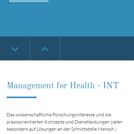
keyboard_arrow_down
keyboard_arrow_down
keyboard_arrow_down
keyboard_arrow_down
keyboard_arrow_up
keyboard_arrow_up
keyboard_arrow_up
keyboard_arrow_up
keyboard_arrow_down
keyboard_arrow_up
Management for Health - INT
Das wissenschaftliche Forschungsinteresse und die
praxisorientierten Konzepte und Dienstleistungen zielen
besonders auf Lösungen an der Schnittstelle Mensch /